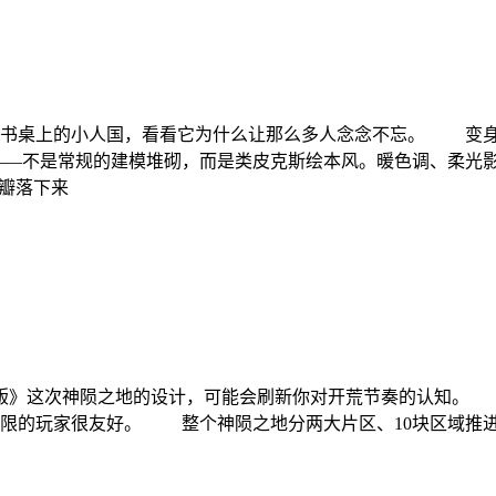
个书桌上的小人国，看看它为什么让那么多人念念不忘。 变
—不是常规的建模堆砌，而是类皮克斯绘本风。暖色调、柔光影
花瓣落下来
》这次神陨之地的设计，可能会刷新你对开荒节奏的认知。 这里
有限的玩家很友好。 整个神陨之地分两大片区、10块区域推