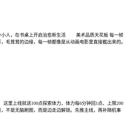
身小人，在书桌上开启治愈新生活 美术品质天花板 每一帧
，毛茸茸的边缘，每一帧都像是从动画电影里直接截出来的。
上线就送100点探索体力，体力每6分钟回1点、上限200
进，不是无脑刷图，而是边走边解锁。先推主线，再补随机事